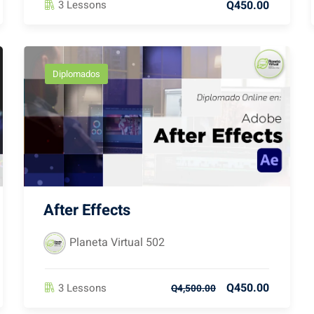
Q450.00
3 Lessons
Diplomados
After Effects
Planeta Virtual 502
Q450.00
3 Lessons
Q4,500.00