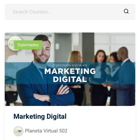
es
alizadas
Diplomados
Marketing Digital
Planeta Virtual 502