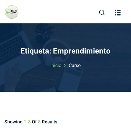
Skip
to
content
Etiqueta:
Emprendimiento
Inicio
Curso
Showing
1-8
Of
8
Results
ine