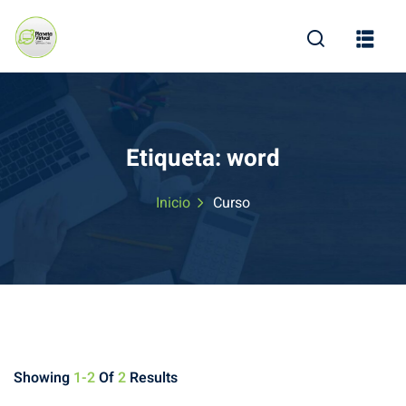
Skip
to
content
Etiqueta:
word
Inicio
Curso
Showing
1-2
Of
2
Results
ine