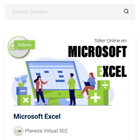
es
alizadas
Talleres
Microsoft Excel
Planeta Virtual 502