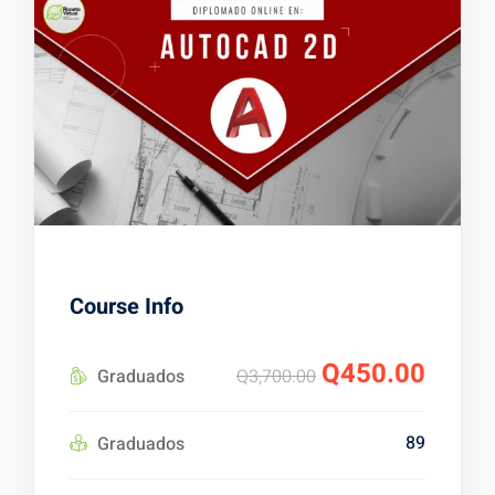
es
alizadas
Course Info
Q450.00
Q3,700.00
Graduados
89
Graduados