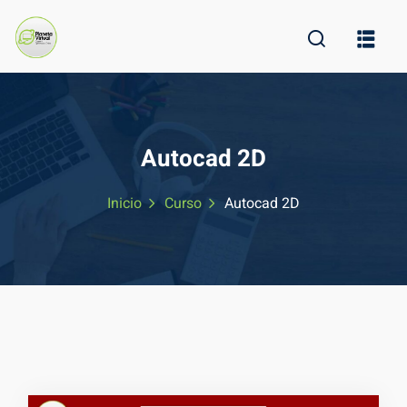
Skip
to
content
Autocad 2D
Inicio
Curso
Autocad 2D
ine