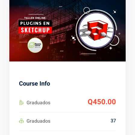
es
alizadas
Course Info
Q450.00
Graduados
37
Graduados