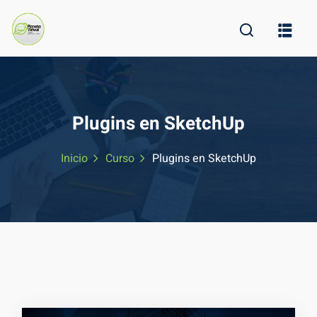
Skip
to
content
Plugins en SketchUp
Inicio
Curso
Plugins en SketchUp
ine