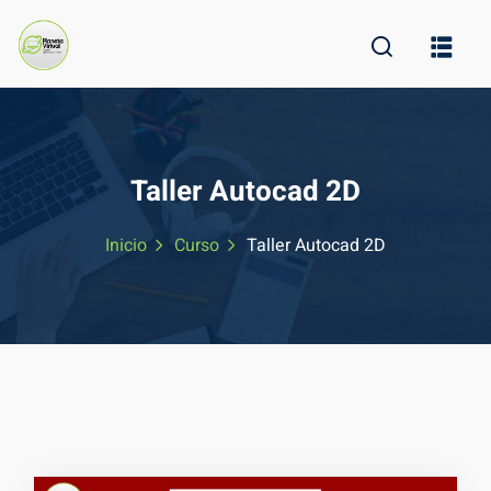
Skip
to
content
Taller Autocad 2D
Inicio
Curso
Taller Autocad 2D
ine