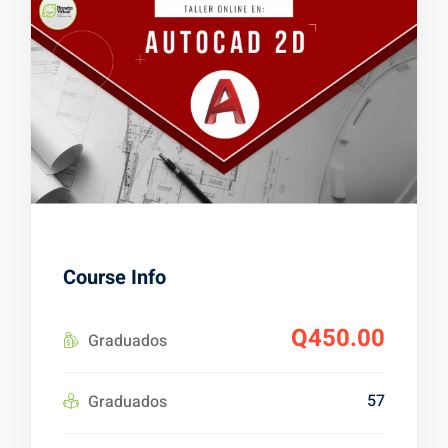
es
alizadas
Course Info
Q450.00
Graduados
57
Graduados