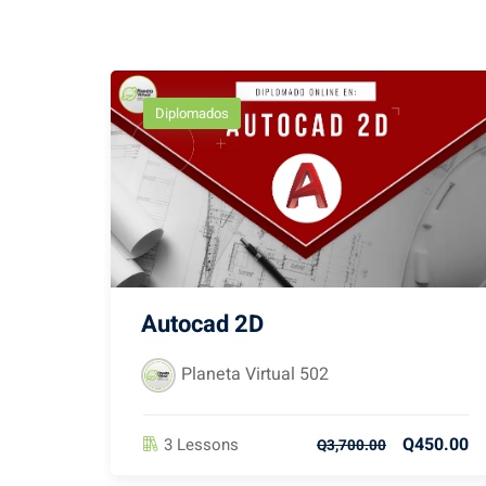
Diplomados
Autocad 2D
Planeta Virtual 502
Q450.00
3 Lessons
Q3,700.00