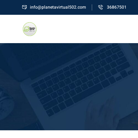
info@planetavirtual502.com
36867501