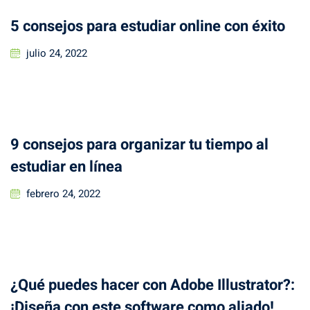
5 consejos para estudiar online con éxito
Posted
julio 24, 2022
on
9 consejos para organizar tu tiempo al
estudiar en línea
Posted
febrero 24, 2022
on
¿Qué puedes hacer con Adobe Illustrator?:
¡Diseña con este software como aliado!