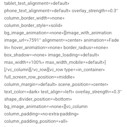
tablet_text_alignment=»default»
phone_text_alignment=»default» overlay_strength=»0.3″
column_border_width=»none»
column_border_style=»solid»
bg_image_animation=»none»][image_with_animation
image_url=»7591″ alignment=»center» animation=»Fade
In» hover_animation=»none» border_radius=»none»
box_shadow=»none» image_loading=»default»
max_width=»100%» max_width_mobile=»default»]
[/vc_column][/vc_row][vc_row type=»in_container»
full_screen_row_position=»middle»
column_margin=»default» scene_position=»center»
text_color=»dark» text_align=»left» overlay_strength=»0.3″
shape_divider_position=»bottom»
bg_image_animation=»none»][vc_column
column_padding=»no-extra-padding»
column_padding_position=»all»