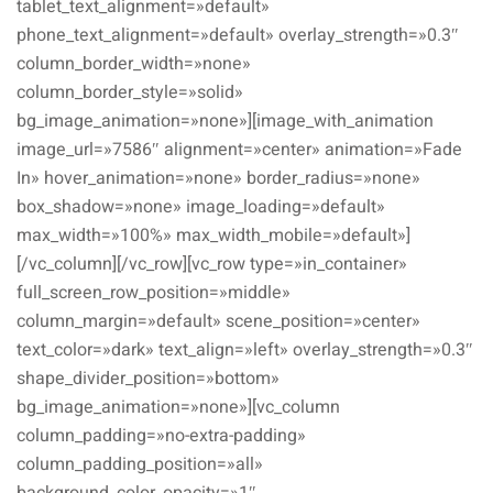
tablet_text_alignment=»default»
phone_text_alignment=»default» overlay_strength=»0.3″
column_border_width=»none»
column_border_style=»solid»
bg_image_animation=»none»][image_with_animation
image_url=»7586″ alignment=»center» animation=»Fade
In» hover_animation=»none» border_radius=»none»
box_shadow=»none» image_loading=»default»
max_width=»100%» max_width_mobile=»default»]
[/vc_column][/vc_row][vc_row type=»in_container»
full_screen_row_position=»middle»
column_margin=»default» scene_position=»center»
text_color=»dark» text_align=»left» overlay_strength=»0.3″
shape_divider_position=»bottom»
bg_image_animation=»none»][vc_column
column_padding=»no-extra-padding»
column_padding_position=»all»