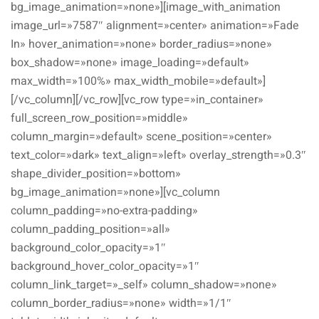
bg_image_animation=»none»][image_with_animation
image_url=»7587″ alignment=»center» animation=»Fade
In» hover_animation=»none» border_radius=»none»
box_shadow=»none» image_loading=»default»
max_width=»100%» max_width_mobile=»default»]
[/vc_column][/vc_row][vc_row type=»in_container»
full_screen_row_position=»middle»
column_margin=»default» scene_position=»center»
text_color=»dark» text_align=»left» overlay_strength=»0.3″
shape_divider_position=»bottom»
bg_image_animation=»none»][vc_column
column_padding=»no-extra-padding»
column_padding_position=»all»
background_color_opacity=»1″
background_hover_color_opacity=»1″
column_link_target=»_self» column_shadow=»none»
column_border_radius=»none» width=»1/1″