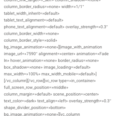
column_link_target=»_self» column_shadow=»none»
column_border_radius=»none» width=»1/1″
tablet_width_inherit=»default»
tablet_text_alignment=»default»
phone_text_alignment=»default» overlay_strength=»0.3″
column_border_width=»none»
column_border_style=»solid»
bg_image_animation=»none»][image_with_animation
image_url=»7590″ alignment=»center» animation=»Fade
In» hover_animation=»none» border_radius=»none»
box_shadow=»none» image_loading=»default»
max_width=»100%» max_width_mobile=»default»]
[/vc_column][/vc_row][vc_row type=»in_container»
full_screen_row_position=»middle»
column_margin=»default» scene_position=»center»
text_color=»dark» text_align=»left» overlay_strength=»0.3″
shape_divider_position=»bottom»
bg_image_animation=»none»][vc_column