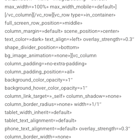
max_width=»100%» max_width_mobile=»default»]
[/vc_column][/vc_row][vc_row type=»in_container»
full_screen_row_position=»middle»
column_margin=»default» scene_position=»center»
text_color=»dark» text_align=»left» overlay_strength=»0.3″
shape_divider_position=»bottom»
bg_image_animation=»none»][vc_column
column_padding=»no-extra-padding»
column_padding_position=»all»
background_color_opacity=»1″
background_hover_color_opacity=»1″
column_link_target=»_self» column_shadow=»none»
column_border_radius=»none» width=»1/1″
tablet_width_inherit=»default»
tablet_text_alignment=»default»
phone_text_alignment=»default» overlay_strength=»0.3″
column_border_width=»none»