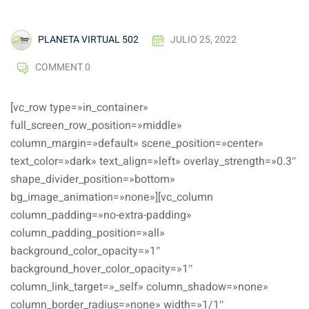
PLANETA VIRTUAL 502
JULIO 25, 2022
es
COMMENT 0
alizadas
[vc_row type=»in_container»
full_screen_row_position=»middle»
column_margin=»default» scene_position=»center»
text_color=»dark» text_align=»left» overlay_strength=»0.3″
shape_divider_position=»bottom»
bg_image_animation=»none»][vc_column
column_padding=»no-extra-padding»
column_padding_position=»all»
background_color_opacity=»1″
background_hover_color_opacity=»1″
column_link_target=»_self» column_shadow=»none»
column_border_radius=»none» width=»1/1″