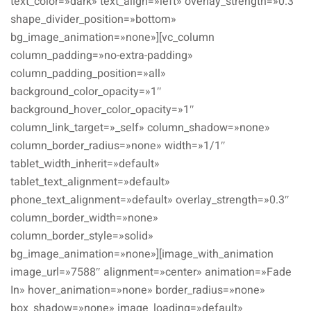
text_color=»dark» text_align=»left» overlay_strength=»0.3″
shape_divider_position=»bottom»
bg_image_animation=»none»][vc_column
column_padding=»no-extra-padding»
column_padding_position=»all»
background_color_opacity=»1″
background_hover_color_opacity=»1″
column_link_target=»_self» column_shadow=»none»
column_border_radius=»none» width=»1/1″
tablet_width_inherit=»default»
tablet_text_alignment=»default»
phone_text_alignment=»default» overlay_strength=»0.3″
column_border_width=»none»
column_border_style=»solid»
bg_image_animation=»none»][image_with_animation
image_url=»7588″ alignment=»center» animation=»Fade
In» hover_animation=»none» border_radius=»none»
box_shadow=»none» image_loading=»default»