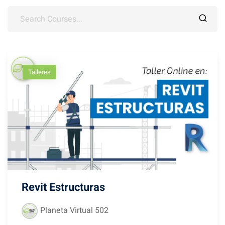
es
alizadas
Talleres
Revit Estructuras
Planeta Virtual 502