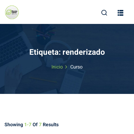
Skip
to
content
Etiqueta:
renderizado
Inicio
Curso
Showing
1-7
Of
7
Results
ine