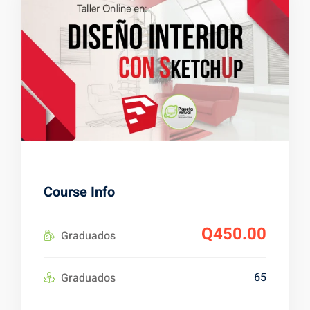
es
alizadas
Course Info
Q450.00
Graduados
65
Graduados