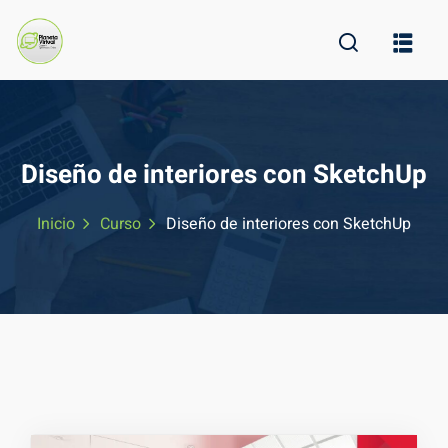
Skip
to
content
Diseño de interiores con SketchUp
Inicio
Curso
Diseño de interiores con SketchUp
ine